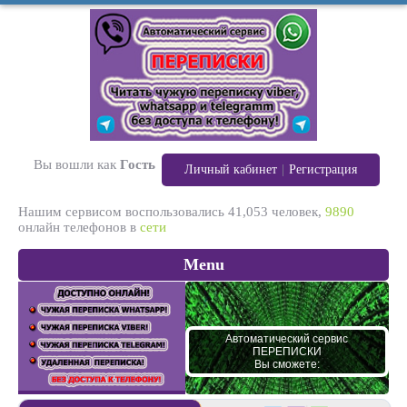
Вы вошли как
Гость
|
Личный кабинет
Регистрация
Нашим сервисом воспользовались
41,053
человек,
9890
онлайн телефонов в
сети
Menu
Автоматический сервис
Ч
ПЕРЕПИСКИ
Вы сможете: