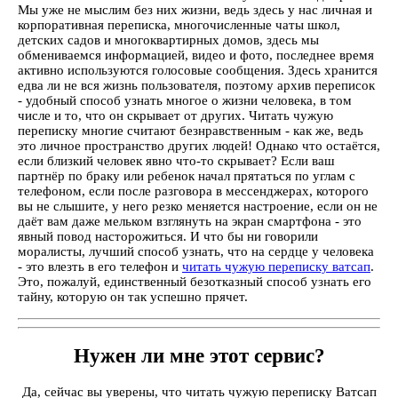
Мы уже не мыслим без них жизни, ведь здесь у нас личная и
корпоративная переписка, многочисленные чаты школ,
детских садов и многоквартирных домов, здесь мы
обмениваемся информацией, видео и фото, последнее время
активно используются голосовые сообщения. Здесь хранится
едва ли не вся жизнь пользователя, поэтому архив переписок
- удобный способ узнать многое о жизни человека, в том
числе и то, что он скрывает от других. Читать чужую
переписку многие считают безнравственным - как же, ведь
это личное пространство других людей! Однако что остаётся,
если близкий человек явно что-то скрывает? Если ваш
партнёр по браку или ребенок начал прятаться по углам с
телефоном, если после разговора в мессенджерах, которого
вы не слышите, у него резко меняется настроение, если он не
даёт вам даже мельком взглянуть на экран смартфона - это
явный повод насторожиться. И что бы ни говорили
моралисты, лучший способ узнать, что на сердце у человека
- это влезть в его телефон и
читать чужую переписку ватсап
.
Это, пожалуй, единственный безотказный способ узнать его
тайну, которую он так успешно прячет.
Нужен ли мне этот сервис?
Да, сейчас вы уверены, что читать чужую переписку Ватсап