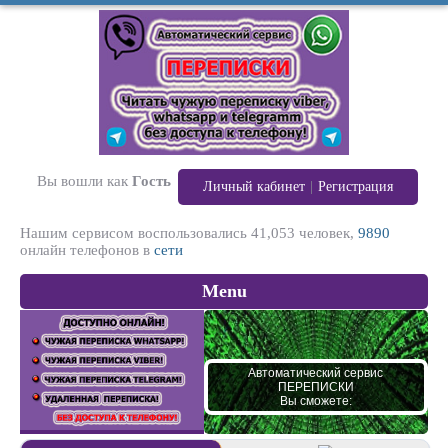
Вы вошли как
Гость
|
Личный кабинет
Регистрация
Нашим сервисом воспользовались
41,053
человек,
9890
онлайн телефонов в
сети
Menu
Автоматический сервис
Ч
ПЕРЕПИСКИ
Вы сможете: